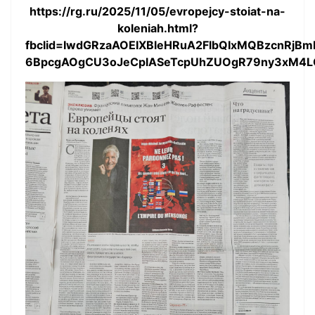
https://rg.ru/2025/11/05/evropejcy-stoiat-na-
koleniah.html?
fbclid=IwdGRzaAOEIXBleHRuA2FlbQIxMQBzcnRj
6BpcgAOgCU3oJeCplASeTcpUhZUOgR79ny3xM4L