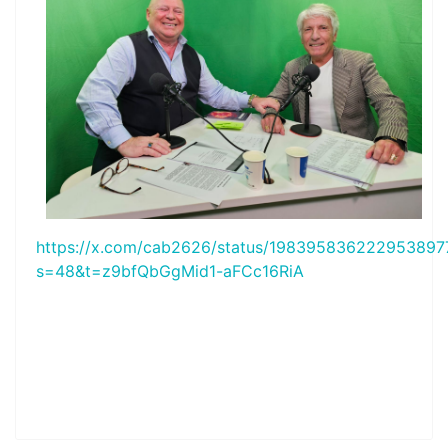
https://x.com/cab2626/status/198395836222953897
s=48&t=z9bfQbGgMid1-aFCc16RiA