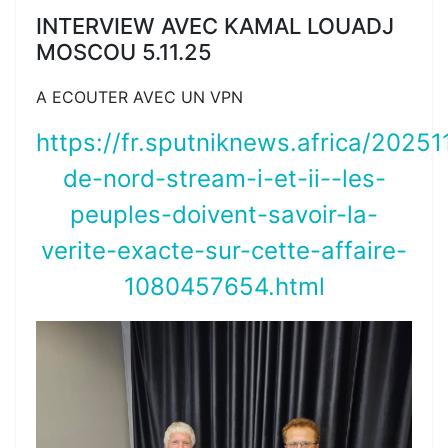
INTERVIEW AVEC KAMAL LOUADJ
MOSCOU 5.11.25
A ECOUTER AVEC UN VPN
https://fr.sputniknews.africa/20251
de-nord-stream-i-et-ii--les-
peuples-doivent-savoir-la-
verite-exacte-sur-cette-affaire-
1080457654.html