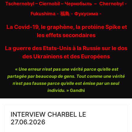
Tschernobyl – Ciernobil – Чернобыль
–
Chernobyl -
Fukushima - 福島 -
Фукусима -
La Covid-19, le graphène, la protéine Spike et
les effets secondaires
La guerre des Etats-Unis à la Russie sur le dos
des Ukrainiens et des Européens
«
Une erreur n’est pas une vérité parce qu’elle est
partagée par beaucoup de gens. Tout comme une vérité
n’est pas fausse parce qu’elle est émise par un seul
individu.
» Gandhi
INTERVIEW CHARBEL LE
27.06.2026