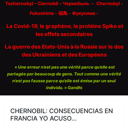
Tschernobyl – Ciernobil – Чернобыль
–
Chernobyl -
Fukushima - 福島 -
Фукусима -
La Covid-19, le graphène, la protéine Spike et
les effets secondaires
La guerre des Etats-Unis à la Russie sur le dos
des Ukrainiens et des Européens
«
Une erreur n’est pas une vérité parce qu’elle est
partagée par beaucoup de gens. Tout comme une vérité
n’est pas fausse parce qu’elle est émise par un seul
individu.
» Gandhi
CHERNOBIL: CONSECUENCIAS EN
FRANCIA YO ACUSO...