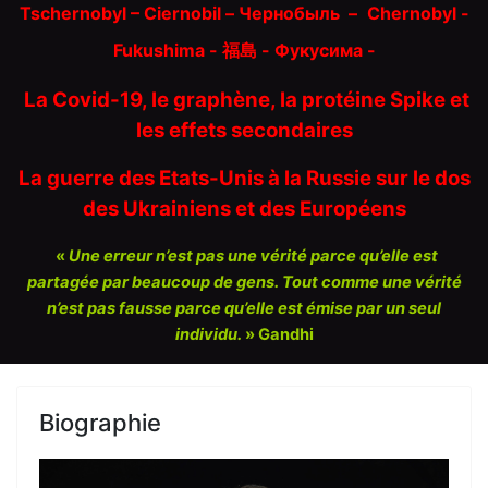
Tschernobyl – Ciernobil – Чернобыль
–
Chernobyl -
Fukushima - 福島 -
Фукусима -
La Covid-19, le graphène, la protéine Spike et
les effets secondaires
La guerre des Etats-Unis à la Russie sur le dos
des Ukrainiens et des Européens
«
Une erreur n’est pas une vérité parce qu’elle est
partagée par beaucoup de gens. Tout comme une vérité
n’est pas fausse parce qu’elle est émise par un seul
individu.
» Gandhi
Biographie