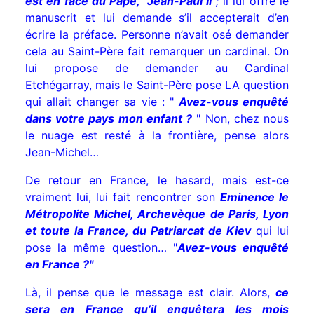
est en face du Pape, Jean-Paul II
;
il lui offre le
manuscrit et lui demande s’il accepterait d’en
écrire la préface. Personne n’avait osé demander
cela au Saint-Père fait remarquer un cardinal. On
lui propose de demander au Cardinal
Etchégarray, mais le Saint-Père pose LA question
qui allait changer sa vie : "
Avez-vous enquêté
dans votre pays mon enfant ?
" Non, chez nous
le nuage est resté à la frontière, pense alors
Jean-Michel…
De retour en France, le hasard, mais est-ce
vraiment lui, lui fait rencontrer son
Eminence le
Métropolite Michel, Archevèque de Paris, Lyon
et toute la France, du Patriarcat de Kiev
qui lui
pose la même question… "
Avez-vous enquêté
en France ?"
Là, il pense que le message est clair. Alors,
ce
sera en France qu’il enquêtera les mois