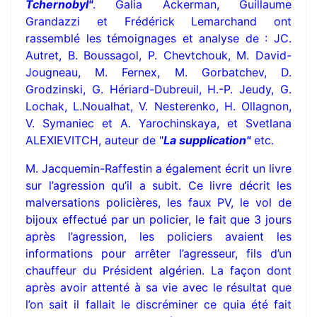
Tchernobyl"
. Galia Ackerman, Guillaume
Grandazzi et Frédérick Lemarchand ont
rassemblé les témoignages et analyse de : JC.
Autret, B. Boussagol, P. Chevtchouk, M. David-
Jougneau, M. Fernex, M. Gorbatchev, D.
Grodzinski, G. Hériard-Dubreuil, H.-P. Jeudy, G.
Lochak, L.Noualhat, V. Nesterenko, H. Ollagnon,
V. Symaniec et A. Yarochinskaya, et Svetlana
ALEXIEVITCH, auteur de "
La supplication"
etc.
M. Jacquemin-Raffestin a également écrit un livre
sur l’agression qu’il a subit. Ce livre décrit les
malversations policières, les faux PV, le vol de
bijoux effectué par un policier, le fait que 3 jours
après l’agression, les policiers avaient les
informations pour arrêter l’agresseur, fils d’un
chauffeur du Président algérien. La façon dont
après avoir attenté à sa vie avec le résultat que
l’on sait il fallait le discréminer ce quia été fait