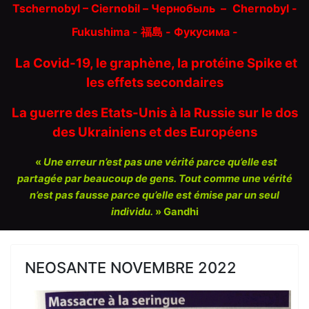
Tschernobyl – Ciernobil – Чернобыль
–
Chernobyl -
Fukushima - 福島 -
Фукусима -
La Covid-19, le graphène, la protéine Spike et
les effets secondaires
La guerre des Etats-Unis à la Russie sur le dos
des Ukrainiens et des Européens
«
Une erreur n’est pas une vérité parce qu’elle est
partagée par beaucoup de gens. Tout comme une vérité
n’est pas fausse parce qu’elle est émise par un seul
individu.
» Gandhi
NEOSANTE NOVEMBRE 2022